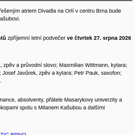
řešeným atriem Divadla na Orlí v centru Brna bude
ašubovi.
stů
zpříjemní letní podvečer
ve čtvrtek 27. srpna 2026
, zpěv a průvodní slovo; Maxmilian Wittmann, kytara;
; Josef Javůrek, zpěv a kytara; Petr Pauk, saxofon;
.
ance, absolventy, přátele Masarykovy univerzity a
synkopami spolu s Milanem Kašubou a dalšími
TIC BRNO.