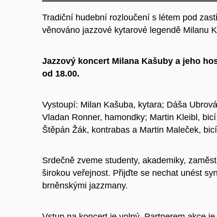
Tradiční hudební rozloučení s létem pod zast
věnováno jazzové kytarové legendě Milanu K
Jazzový koncert Milana Kašuby a jeho ho
od 18.00.
Vystoupí: Milan Kašuba, kytara; Dáša Ubrová
Vladan Ronner, hamondky; Martin Kleibl, bicí
Štěpán Žák, kontrabas a Martin Maleček, bicí
Srdečně zveme studenty, akademiky, zaměstn
širokou veřejnost. Přijďte se nechat unést 
brněnskými jazzmany.
Vstup na koncert je volný
.
Partnerem akce je