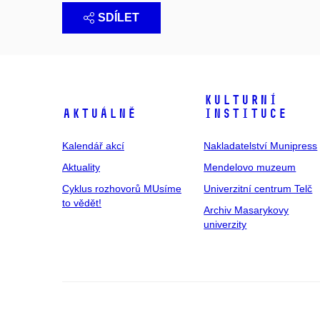
SDÍLET
Kulturní
Aktuálně
instituce
Kalendář akcí
Nakladatelství Munipress
Aktuality
Mendelovo muzeum
Cyklus rozhovorů MUsíme
Univerzitní centrum Telč
to vědět!
Archiv Masarykovy
univerzity