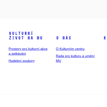
Kulturní
život na MU
O nás
K
Prostory pro kulturní akce
O Kulturním centru
a setkávání
Rada pro kulturu a umění
Hudební soubory
MU