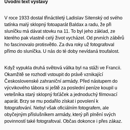
Úvodní text výstavy
V roce 1933 dostal třináctiletý Ladislav Sitenský od svého
tatínka malý sklopný fotoaparát Baldax a radu, že při
sluníčku má dávat stovku na 11. To byl jeho základ, ze
kterého pak vlastně celý život vycházel. Od prvních záběrů
ho fascinovalo protisvětlo. Za dva roky už fotografoval
přímo do sluníčka. U nás do té doby nevídaná troufalost.
Když vypukla druhá světová válka byl na stáži ve Francii.
Okamžitě se rozhodl vstoupit do právě vznikající
Československé zahraniční armády. Před nástupem do
výcvikového tábora si ještě za poslední peníze koupil u
vetešníka starý sklopný foťáček a jednoduchý filmovací
aparát. Brzy se mu podařilo získat i povolení k
fotografování. Nebyl však oficiálním fotografem, ale
obyčejným příslušníkem armády, který při plnění svých
povinností také fotografoval. Občas dokonce i přes zákaz.