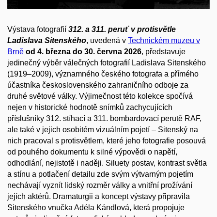
Výstava fotografií
312. a 311. peruť v protisvětle
Ladislava Sitenského
, uvedená v
Technickém muzeu v
Brně
od 4. března do 30. června 2026
, představuje
jedinečný výběr válečných fotografií Ladislava Sitenského
(1919–2009), významného českého fotografa a přímého
účastníka československého zahraničního odboje za
druhé světové války. Výjimečnost této kolekce spočívá
nejen v historické hodnotě snímků zachycujících
příslušníky 312. stíhací a 311. bombardovací perutě RAF,
ale také v jejich osobitém vizuálním pojetí – Sitenský na
nich pracoval s protisvětlem, které jeho fotografie posouvá
od pouhého dokumentu k silné výpovědi o napětí,
odhodlání, nejistotě i naději. Siluety postav, kontrast světla
a stínu a potlačení detailu zde svým výtvarným pojetím
nechávají vyznít lidský rozměr války a vnitřní prožívání
jejích aktérů. Dramaturgii a koncept výstavy připravila
Sitenského vnučka Adéla Kándlová, která propojuje