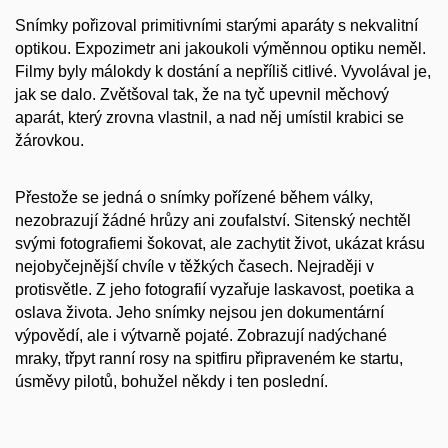
Snímky pořizoval primitivními starými aparáty s nekvalitní
optikou. Expozimetr ani jakoukoli výměnnou optiku neměl.
Filmy byly málokdy k dostání a nepříliš citlivé. Vyvolával je,
jak se dalo. Zvětšoval tak, že na tyč upevnil měchový
aparát, který zrovna vlastnil, a nad něj umístil krabici se
žárovkou.
Přestože se jedná o snímky pořízené během války,
nezobrazují žádné hrůzy ani zoufalství. Sitenský nechtěl
svými fotografiemi šokovat, ale zachytit život, ukázat krásu
nejobyčejnější chvíle v těžkých časech. Nejraději v
protisvětle. Z jeho fotografií vyzařuje laskavost, poetika a
oslava života. Jeho snímky nejsou jen dokumentární
výpovědí, ale i výtvarně pojaté. Zobrazují nadýchané
mraky, třpyt ranní rosy na spitfiru připraveném ke startu,
úsměvy pilotů, bohužel někdy i ten poslední.