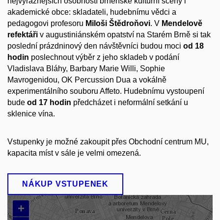
nejvýraznějších osobností brněnské kulturní scény i
akademické obce: skladateli, hudebnímu vědci a
pedagogovi profesoru
Miloši Štědroňovi
. V
Mendelově
refektáři
v augustiniánském opatství na Starém Brně si tak
poslední prázdninový den návštěvníci budou moci
od 18
hodin
poslechnout výběr z jeho skladeb v podání
Vladislava Bláhy, Barbary Marie Willi, Sophie
Mavrogenidou, OK Percussion Dua a vokálně
experimentálního souboru Affeto. Hudebnímu vystoupení
bude
od 17 hodin
předcházet i neformální setkání u
sklenice vína.
Vstupenky je možné zakoupit přes Obchodní centrum MU,
kapacita míst v sále je velmi omezená.
NÁKUP VSTUPENEK
+