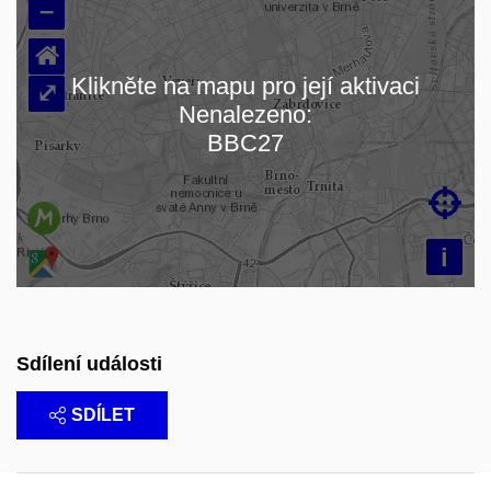
–
⌂
Klikněte na mapu pro její aktivaci
⤢
Nenalezeno:
Načítám mapu…
BBC27

i
Sdílení události
SDÍLET